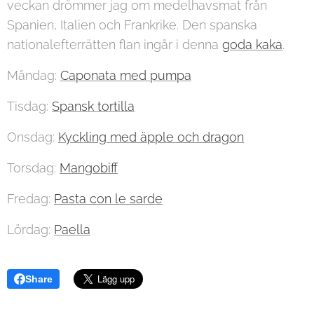
veckan drömmer jag om medelhavsmat från
Spanien, Italien och Frankrike. Den spanska
nationalefterrätten flan ingår i denna
goda kaka
.
Måndag:
Caponata med pumpa
Tisdag:
Spansk tortilla
Onsdag:
Kyckling med äpple och dragon
Torsdag:
Mangobiff
Fredag:
Pasta con le sarde
Lördag:
Paella
Share