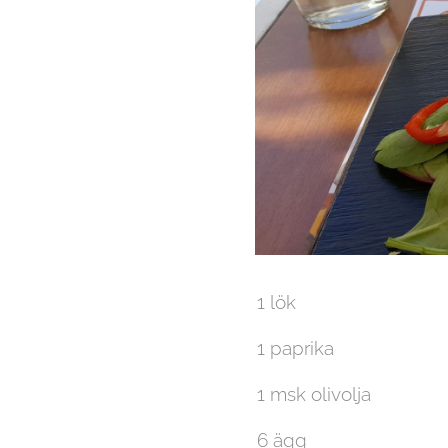
1 lök
1 paprika
1 msk olivolja
6 ägg