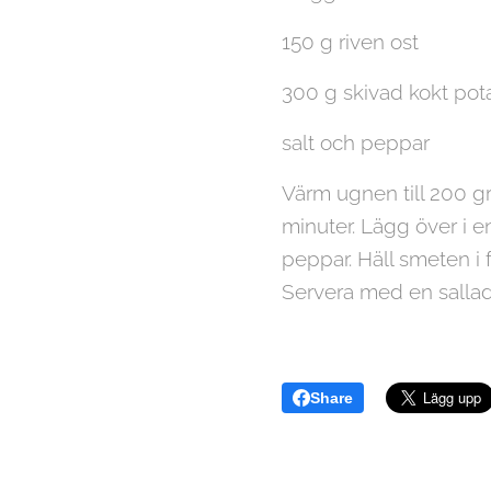
150 g riven ost
300 g skivad kokt pota
salt och peppar
Värm ugnen till 200 gr
minuter. Lägg över i e
peppar. Häll smeten i f
Servera med en sallad 
Share