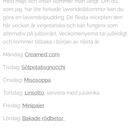
med majs och linser kommer man långt. Om du,
som jag, har lite torkade lavendelblommor kan du
göra en lavendelpudding. De flesta recepten den
här veckan är vegetariska och kan fungera som
alternativ på julbordet. Veckomenyerna tar julledigt
och kommer tillbaka i början av nästa år.
Måndag:
Creamed corn
Tisdag:
Sötpotatisgnocchi
Onsdag:
Misosoppa
Torsdag:
Linsotto
, servera med julskinka
Fredag:
Minipajer
Lördag:
Bakade rödbetor