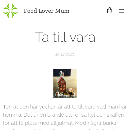
Food Lover Mum
Ta till vara
16.12.2021
Temat den här veckan är att ta till vara vad man har
hemma. Det är en bra idé att rensa kyl och skafferi
för att få plats med all julmat. Med några burkar