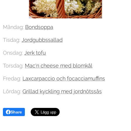
Måndag:
Bondsoppa
Tisdag:
Jordgubbssallad
Onsdag:
Jerk tofu
Torsdag:
Mac'n cheese med blomkål
Fredag:
Laxcarpaccio och focacciamuffins
Lördag:
Grillad kyckling med jordnötssås
Share