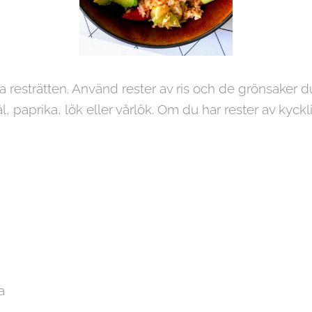
a resträtten. Använd rester av ris och de grönsaker 
l, paprika, lök eller vårlök. Om du har rester av kyckli
a