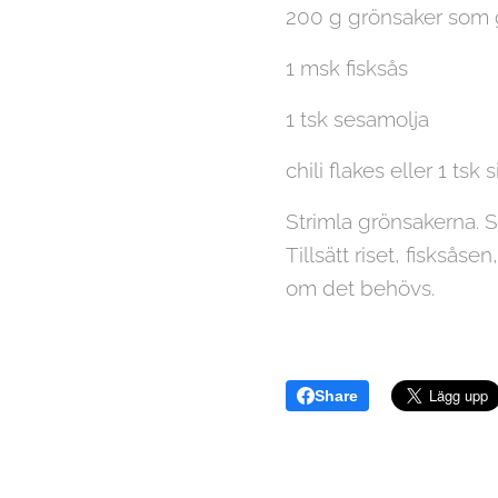
200 g grönsaker som g
1 msk fisksås
1 tsk sesamolja
chili flakes eller 1 tsk 
Strimla grönsakerna. St
Tillsätt riset, fisksås
om det behövs.
Share