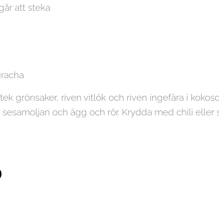
år att steka
siracha
ek grönsaker, riven vitlök och riven ingefära i kokosol
en, sesamoljan och ägg och rör. Krydda med chili eller 