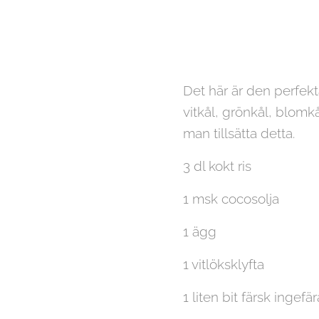
Det här är den perfekt
vitkål, grönkål, blomkå
man tillsätta detta.
3 dl kokt ris
1 msk cocosolja
1 ägg
1 vitlöksklyfta
1 liten bit färsk ingefär