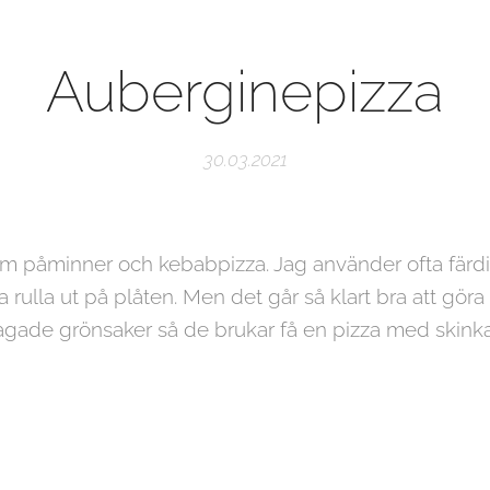
Auberginepizza
30.03.2021
om påminner och kebabpizza. Jag använder ofta färdi
a rulla ut på plåten. Men det går så klart bra att gö
tillagade grönsaker så de brukar få en pizza med skink