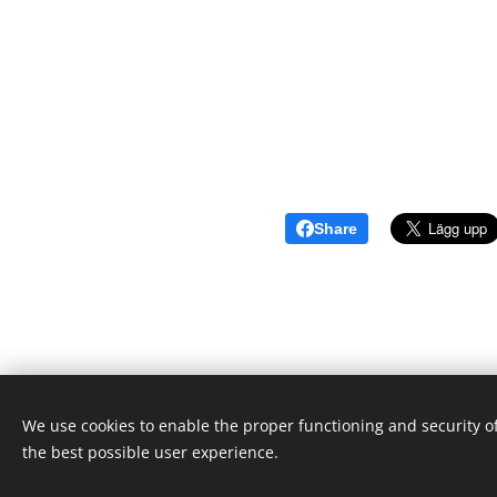
Share
We use cookies to enable the proper functioning and security of
© 2021 Food Lover Mum. Alla rättigheter reserverade.
the best possible user experience.
Skapad med
Webnode
Cookies