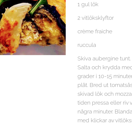
1 gul lök
2 vitlöksklyftor
crème fraiche
ruccula
Skiva aubergine tunt.
Salta och krydda med r
grader i 10-15 minute
plåt. Bred ut tomatså
skivad lök och mozzare
tiden pressa eller riv
några minuter. Blanda
med klickar av vitlöks