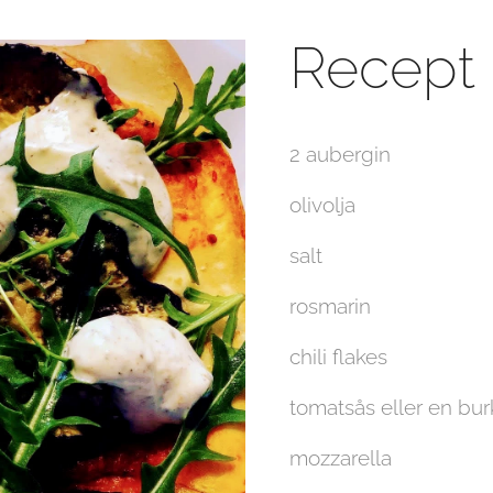
Recept
2 aubergin
olivolja
salt
rosmarin
chili flakes
tomatsås eller en bu
mozzarella