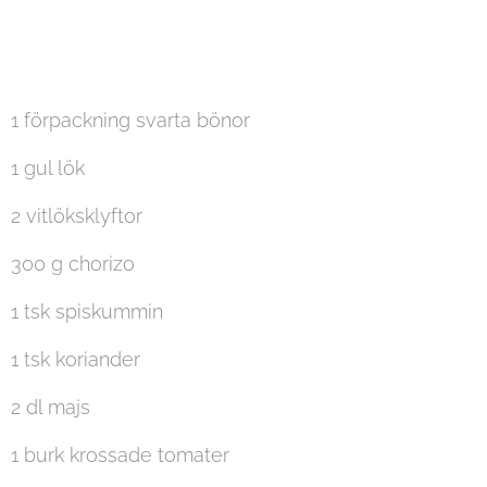
1 förpackning svarta bönor
1 gul lök
2 vitlöksklyftor
300 g chorizo
1 tsk spiskummin
1 tsk koriander
2 dl majs
1 burk krossade tomater