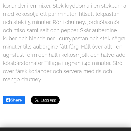
koriander i en mixer. Stek kryddorna i en stekpanna
med kokosolja ett par minuter. Tillsätt lökpastan
och stek i 5 minuter. Rör i chutney, jordnötssmör
och miso samt salt och peppar. Skär aubergine i
kuber och blanda ner i currypastan och stek några
minuter tills aubergine fått färg. Häll över allt i en
ugnsfast form och häll i kokosmjölk och halverade
körsbärstomater. Tillaga i ugnen i 40 minuter. Strö
över färsk koriander och servera med ris och
mango chutney.
Share