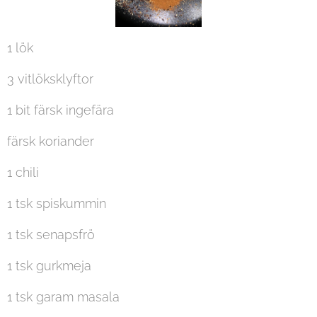
1 lök
3 vitlöksklyftor
1 bit färsk ingefära
färsk koriander
1 chili
1 tsk spiskummin
1 tsk senapsfrö
1 tsk gurkmeja
1 tsk garam masala